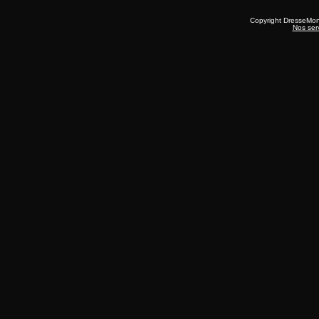
Copyright DresseMo
Nos ser