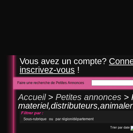
Vous avez un compte?
Conne
inscrivez-vous
!
Faire une recherche de Petites Annonces
Accueil
>
Petites annonces
> 
materiel,distributeurs,animale
Filtrer par :
Sous-rubrique
ou
par région/département
Trier par date