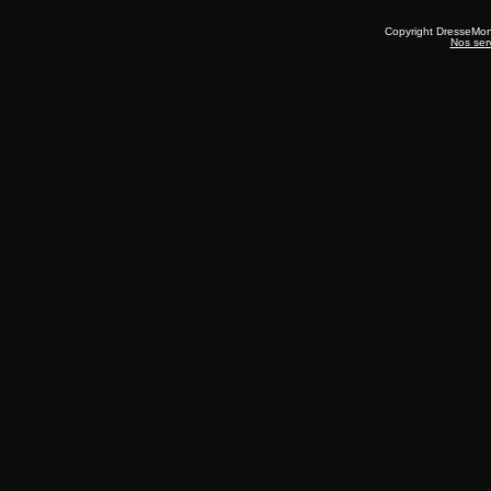
Copyright DresseMo
Nos ser