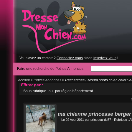
Vous avez un compte?
Connectez-vous
sinon
inscrivez-vous
!
Faire une recherche de Petites Annonces
Accueil
>
Petites annonces
> Recherches ( Album photo chien chiot Se
Filtrer par :
Sous-rubrique
ou
par région/département
ma chienne princesse berger 
Le 02 Aout 2011 par
prinssou-du77
- Rubrique :
A