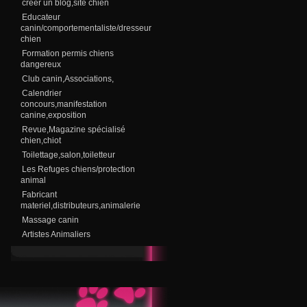
creer un blog,site chien
Educateur
canin/comportementaliste/dresseur
chien
Formation permis chiens
dangereux
Club canin,Associations,
Calendrier
concours,manifestation
canine,exposition
Revue,Magazine spécialisé
chien,chiot
Toilettage,salon,toiletteur
Les Refuges chiens/protection
animal
Fabricant
materiel,distributeurs,animalerie
Massage canin
Artistes Animaliers