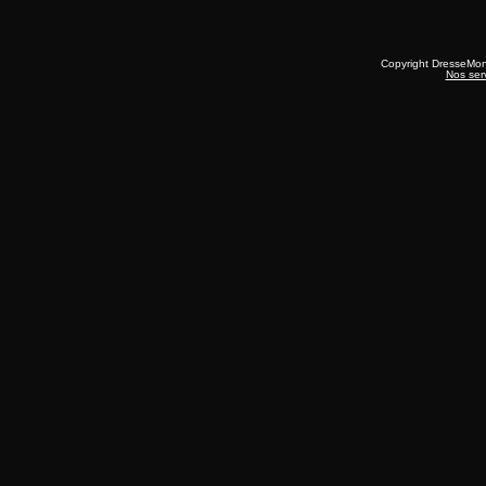
Copyright DresseMo
Nos ser