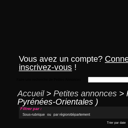
Vous avez un compte?
Conne
inscrivez-vous
!
Faire une recherche de Petites Annonces
Accueil
>
Petites annonces
> 
Pyrénées-Orientales )
Filtrer par :
Sous-rubrique
ou
par région/département
Trier par date