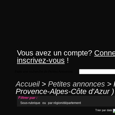
Vous avez un compte?
Conne
inscrivez-vous
!
Faire une recherche de Petites Annonces
Accueil
>
Petites annonces
> 
Provence-Alpes-Côte d'Azur )
Filtrer par :
Sous-rubrique
ou
par région/département
Trier par date