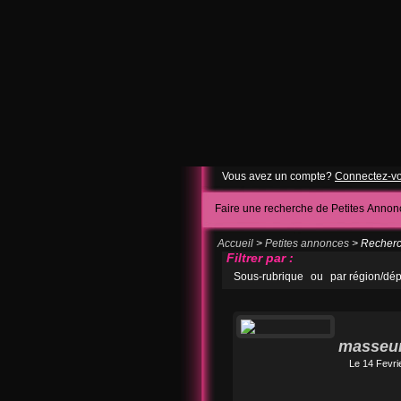
Vous avez un compte?
Connectez-v
Faire une recherche de Petites Annon
Accueil
>
Petites annonces
> Recherc
Filtrer par :
Sous-rubrique
ou
par région/dé
masseur 
Le 14 Fevri