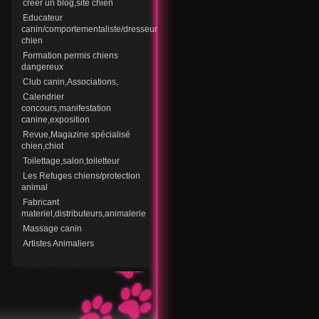
creer un blog,site chien
Educateur
canin/comportementaliste/dresseur
chien
Formation permis chiens
dangereux
Club canin,Associations,
Calendrier
concours,manifestation
canine,exposition
Revue,Magazine spécialisé
chien,chiot
Toilettage,salon,toiletteur
Les Refuges chiens/protection
animal
Fabricant
materiel,distributeurs,animalerie
Massage canin
Artistes Animaliers