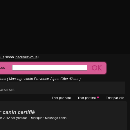
ous
sinon
inscrivez-vous
!
ces
hes ( Massage canin Provence-Alpes-Côte d'Azur )
partement
Trier par date
Trier par titre
Trier par ville
canin certifié
er 2012 par
yoetcat
- Rubrique :
Massage canin