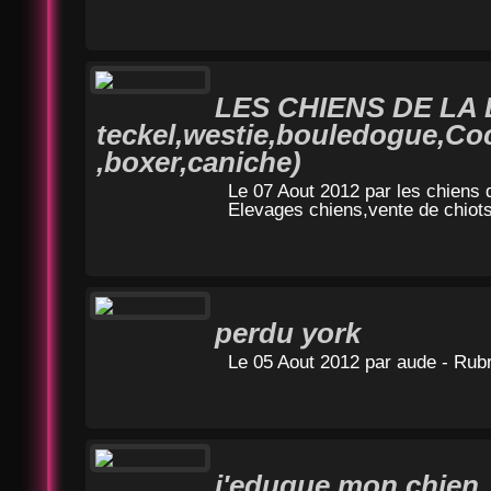
LES CHIENS DE LA B
teckel,westie,bouledogue,Co
,boxer,caniche)
Le 07 Aout 2012 par
les chiens 
Elevages chiens,vente de chiot
perdu york
Le 05 Aout 2012 par
aude
- Rubr
j'eduque mon chien