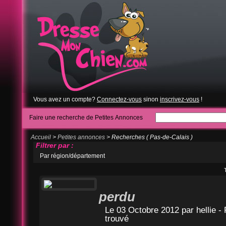
Vous avez un compte?
Connectez-vous
sinon
inscrivez-vous
!
Faire une recherche de Petites Annonces
Accueil
>
Petites annonces
> Recherches ( Pas-de-Calais )
Filtrer par :
Par région/département
perdu
Le 03 Octobre 2012 par
hellie
- 
trouvé