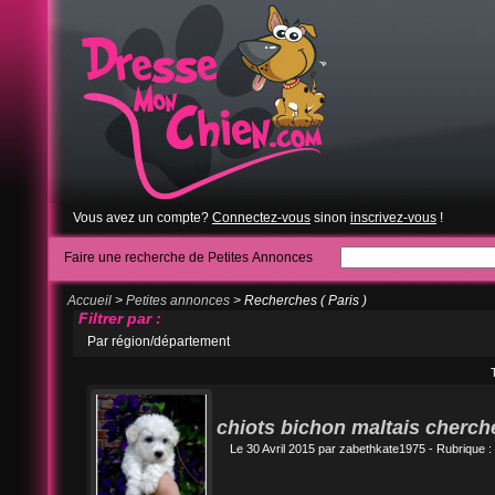
Vous avez un compte?
Connectez-vous
sinon
inscrivez-vous
!
Faire une recherche de Petites Annonces
Accueil
>
Petites annonces
> Recherches ( Paris )
Filtrer par :
Par région/département
chiots bichon maltais cherch
Le 30 Avril 2015 par
zabethkate1975
- Rubrique :