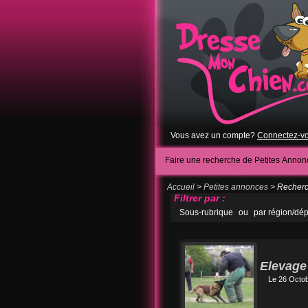
Vous avez un compte?
Connectez-v
Faire une recherche de Petites Annon
Accueil
>
Petites annonces
> Recherch
Filtrer par :
Sous-rubrique
ou
par région/dé
Elevage 
Le 26 Octo