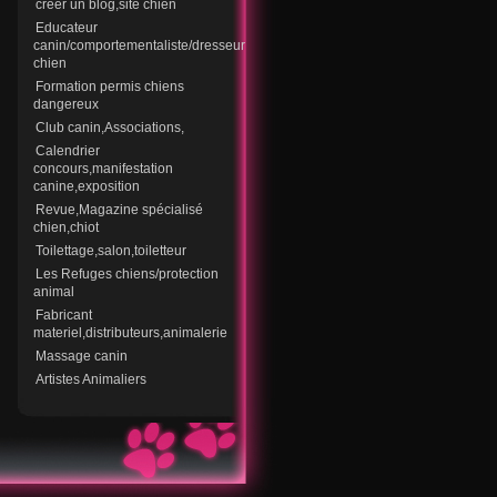
creer un blog,site chien
Educateur
canin/comportementaliste/dresseur
chien
Formation permis chiens
dangereux
Club canin,Associations,
Calendrier
concours,manifestation
canine,exposition
Revue,Magazine spécialisé
chien,chiot
Toilettage,salon,toiletteur
Les Refuges chiens/protection
animal
Fabricant
materiel,distributeurs,animalerie
Massage canin
Artistes Animaliers