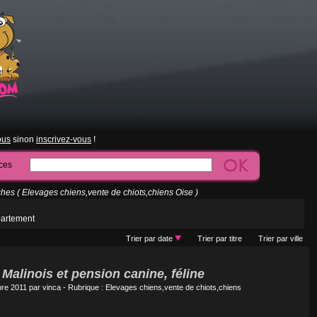
ous
sinon
inscrivez-vous
!
ces
es ( Elevages chiens,vente de chiots,chiens Oise )
partement
Trier par date
Trier par titre
Trier par ville
Malinois et pension canine, féline
bre 2011 par
vinca
- Rubrique :
Elevages chiens,vente de chiots,chiens