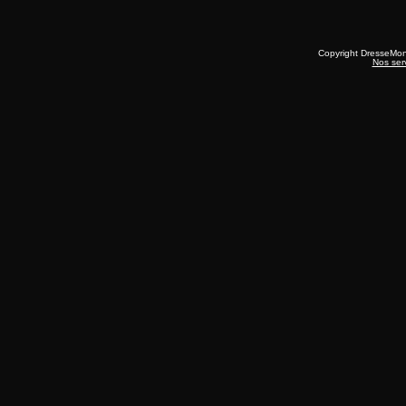
Copyright DresseMo
Nos ser