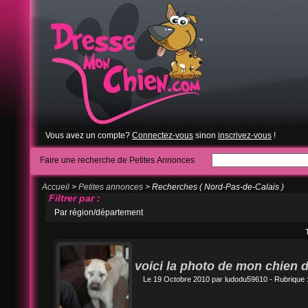
Vous avez un compte?
Connectez-vous
sinon
inscrivez-vous
!
Faire une recherche de Petites Annonces
Accueil
>
Petites annonces
> Recherches ( Nord-Pas-de-Calais )
Filtrer par :
Par région/département
voici la photo de mon chien 
Le 19 Octobre 2010 par
ludodu59610
- Rubrique 