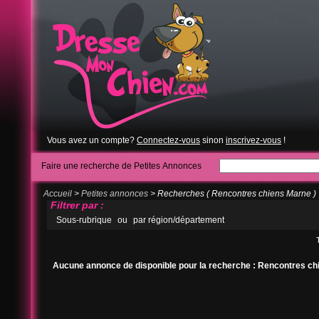
Vous avez un compte?
Connectez-vous
sinon
inscrivez-vous
!
Faire une recherche de Petites Annonces
Accueil
>
Petites annonces
> Recherches ( Rencontres chiens Marne )
Filtrer par :
Sous-rubrique
ou
par région/département
Aucune annonce de disponible pour la recherche : Rencontres c