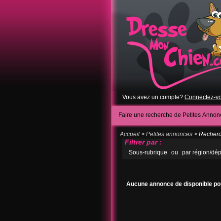
Vous avez un compte?
Connectez-v
Faire une recherche de Petites Annon
Accueil
>
Petites annonces
> Recherch
Filtrer par :
Sous-rubrique
ou
par région/dé
Aucune annonce de disponible pou