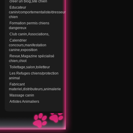
creer un blog,site chien
Educateur
canin/comportementaliste/dresseur
chien
Formation permis chiens
dangereux
Club canin,Associations,
Calendrier
concours,manifestation
canine,exposition
Revue,Magazine spécialisé
chien,chiot
Toilettage,salon,toiletteur
Les Refuges chiens/protection
animal
Fabricant
materiel,distributeurs,animalerie
Massage canin
Artistes Animaliers