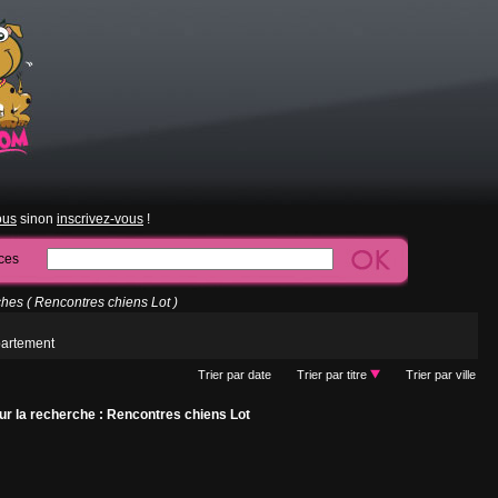
ous
sinon
inscrivez-vous
!
ces
es ( Rencontres chiens Lot )
partement
Trier par date
Trier par titre
Trier par ville
r la recherche : Rencontres chiens Lot