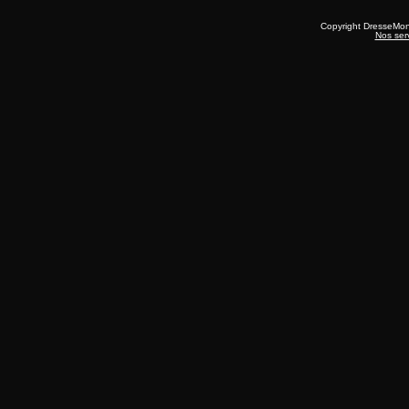
Copyright DresseMo
Nos ser