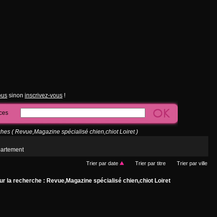
ous
sinon
inscrivez-vous
!
ces
es ( Revue,Magazine spécialisé chien,chiot Loiret )
partement
Trier par date
Trier par titre
Trier par ville
r la recherche : Revue,Magazine spécialisé chien,chiot Loiret