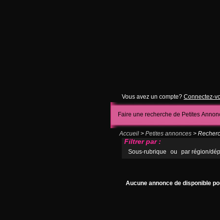
Vous avez un compte?
Connectez-v
Faire une recherche de Petites Annon
Accueil
>
Petites annonces
> Recherch
Filtrer par :
Sous-rubrique
ou
par région/dé
Aucune annonce de disponible pou