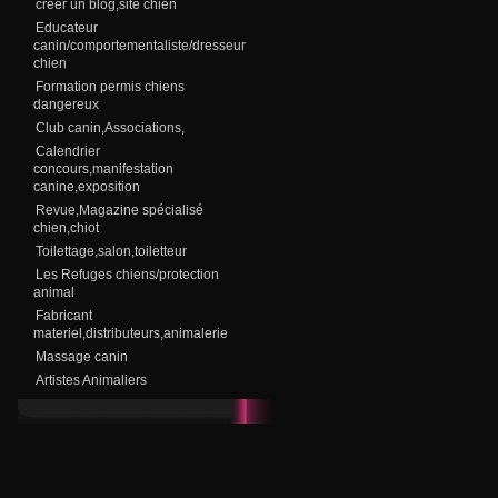
creer un blog,site chien
Educateur
canin/comportementaliste/dresseur
chien
Formation permis chiens
dangereux
Club canin,Associations,
Calendrier
concours,manifestation
canine,exposition
Revue,Magazine spécialisé
chien,chiot
Toilettage,salon,toiletteur
Les Refuges chiens/protection
animal
Fabricant
materiel,distributeurs,animalerie
Massage canin
Artistes Animaliers