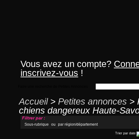
Vous avez un compte?
Conne
inscrivez-vous
!
Faire une recherche de Petites Annonces
Accueil
>
Petites annonces
> 
chiens dangereux Haute-Savo
Filtrer par :
Sous-rubrique
ou
par région/département
Trier par date