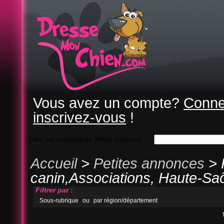
Vous avez un compte?
Conne
inscrivez-vous
!
Faire une recherche de Petites Annonces
Accueil
>
Petites annonces
> 
canin,Associations, Haute-Sa
Filtrer par :
Sous-rubrique
ou
par région/département