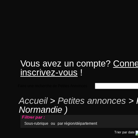
Vous avez un compte?
Conne
inscrivez-vous
!
Faire une recherche de Petites Annonces
Accueil
>
Petites annonces
> 
Normandie )
Filtrer par :
Sous-rubrique
ou
par région/département
Trier par date