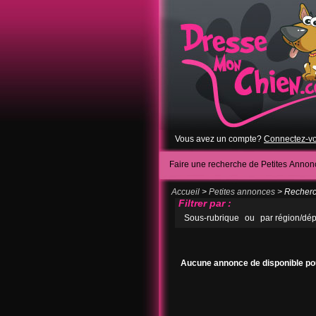
Vous avez un compte?
Connectez-v
Faire une recherche de Petites Annon
Accueil
>
Petites annonces
> Recherch
Filtrer par :
Sous-rubrique
ou
par région/dé
Aucune annonce de disponible pou