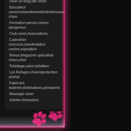
creer un blog,site chien
Educateur
canin/comportementaliste/dresseur
chien
Formation permis chiens
dangereux
Club canin,Associations,
Calendrier
concours,manifestation
canine,exposition
Revue,Magazine spécialisé
chien,chiot
Toilettage,salon,toiletteur
Les Refuges chiens/protection
animal
Fabricant
materiel,distributeurs,animalerie
Massage canin
Artistes Animaliers