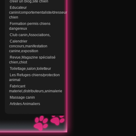
creer un blog,site chien
Educateur
canin/comportementaliste/dresseur
chien
Formation permis chiens
dangereux
Club canin,Associations,
Calendrier
concours,manifestation
canine,exposition
Revue,Magazine spécialisé
chien,chiot
Toilettage,salon,toiletteur
Les Refuges chiens/protection
animal
Fabricant
materiel,distributeurs,animalerie
Massage canin
Artistes Animaliers