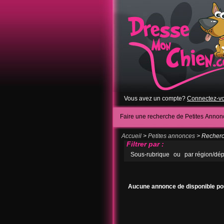
Vous avez un compte?
Connectez-v
Faire une recherche de Petites Annon
Accueil
>
Petites annonces
> Recherch
Filtrer par :
Sous-rubrique
ou
par région/dé
Aucune annonce de disponible pou