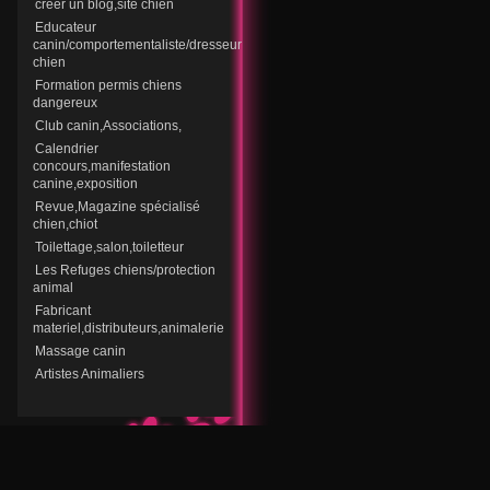
creer un blog,site chien
Educateur
canin/comportementaliste/dresseur
chien
Formation permis chiens
dangereux
Club canin,Associations,
Calendrier
concours,manifestation
canine,exposition
Revue,Magazine spécialisé
chien,chiot
Toilettage,salon,toiletteur
Les Refuges chiens/protection
animal
Fabricant
materiel,distributeurs,animalerie
Massage canin
Artistes Animaliers