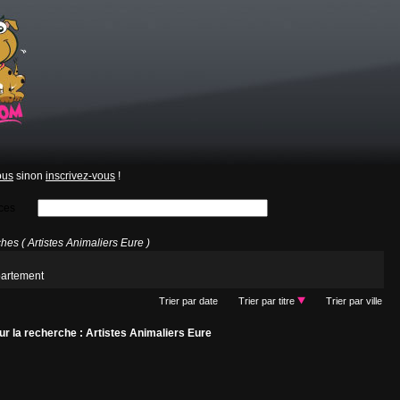
ous
sinon
inscrivez-vous
!
ces
es ( Artistes Animaliers Eure )
partement
Trier par date
Trier par titre
Trier par ville
r la recherche : Artistes Animaliers Eure