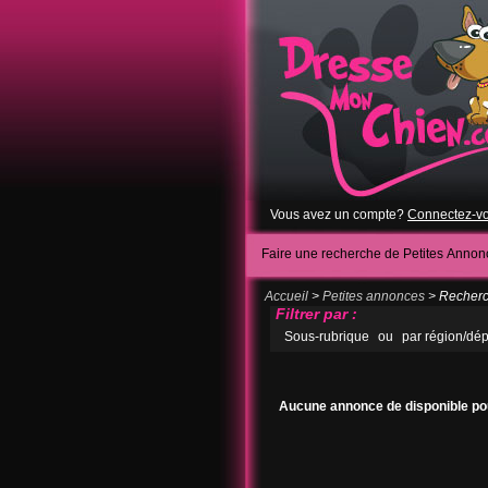
Vous avez un compte?
Connectez-v
Faire une recherche de Petites Annon
Accueil
>
Petites annonces
> Recherch
Filtrer par :
Sous-rubrique
ou
par région/dé
Aucune annonce de disponible pou