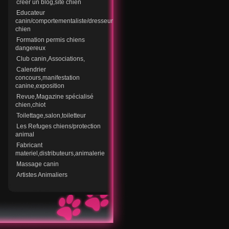
creer un blog,site chien
Educateur
canin/comportementaliste/dresseur
chien
Formation permis chiens
dangereux
Club canin,Associations,
Calendrier
concours,manifestation
canine,exposition
Revue,Magazine spécialisé
chien,chiot
Toilettage,salon,toiletteur
Les Refuges chiens/protection
animal
Fabricant
materiel,distributeurs,animalerie
Massage canin
Artistes Animaliers