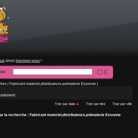
ous
sinon
inscrivez-vous
!
ces
es ( Fabricant materiel,distributeurs,animalerie Essonne )
partement
Trier par date
Trier par titre
Trier par ville
r la recherche : Fabricant materiel,distributeurs,animalerie Essonne