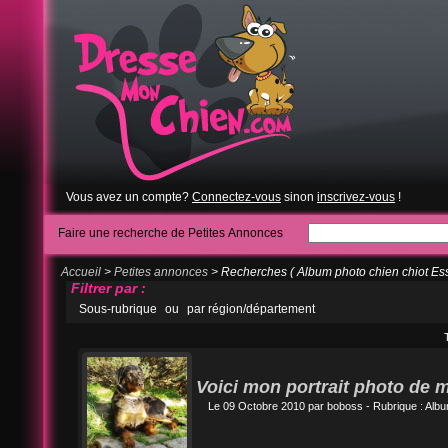
Vous avez un compte?
Connectez-vous
sinon
inscrivez-vous
!
Faire une recherche de Petites Annonces
Accueil
>
Petites annonces
> Recherches ( Album photo chien chiot Es
Filtrer par :
Sous-rubrique
ou
par région/département
Voici mon portrait photo de
Le 09 Octobre 2010 par
boboss
- Rubrique :
Albu