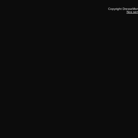
Copyright DresseMo
Nos ser