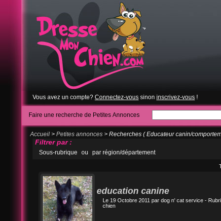
Vous avez un compte?
Connectez-vous
sinon
inscrivez-vous
!
Faire une recherche de Petites Annonces
Accueil
>
Petites annonces
> Recherches ( Educateur canin/comporteme
Filtrer par :
Sous-rubrique
ou
par région/département
education canine
Le 19 Octobre 2011 par
dog n' cat service
- Rubr
chien