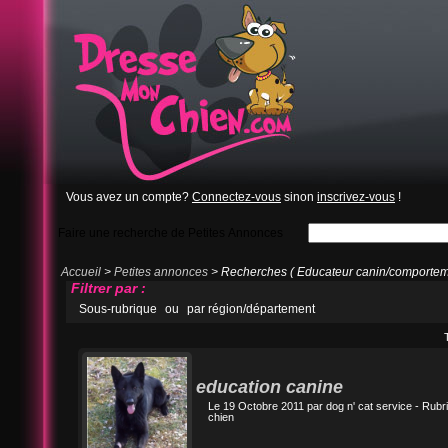
Vous avez un compte?
Connectez-vous
sinon
inscrivez-vous
!
Faire une recherche de Petites Annonces
Accueil
>
Petites annonces
> Recherches ( Educateur canin/comporteme
Filtrer par :
Sous-rubrique
ou
par région/département
education canine
Le 19 Octobre 2011 par
dog n' cat service
- Rubr
chien