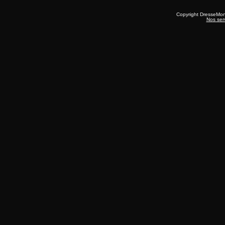
Copyright DresseMo
Nos ser