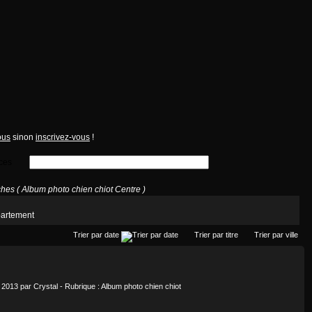
ous
sinon
inscrivez-vous
!
ces
es ( Album photo chien chiot Centre )
partement
Trier par date
Trier par titre
Trier par ville
t 2013 par
Crystal
- Rubrique :
Album photo chien chiot