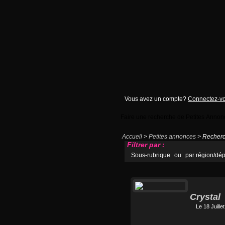
Vous avez un compte?
Connectez-v
Faire une recherche de Petites Annon
Accueil
>
Petites annonces
> Recherch
Filtrer par :
Sous-rubrique
ou
par région/dé
Crystal
Le 18 Juille