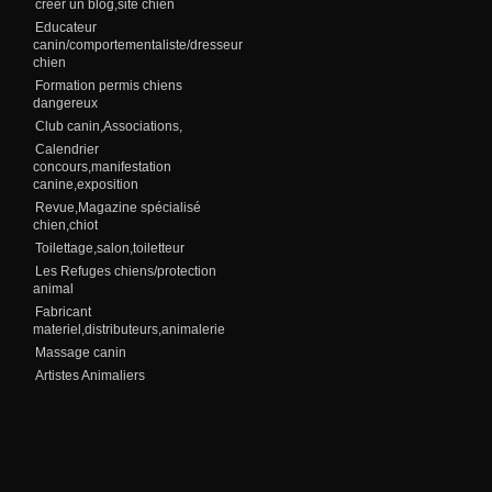
creer un blog,site chien
Educateur
canin/comportementaliste/dresseur
chien
Formation permis chiens
dangereux
Club canin,Associations,
Calendrier
concours,manifestation
canine,exposition
Revue,Magazine spécialisé
chien,chiot
Toilettage,salon,toiletteur
Les Refuges chiens/protection
animal
Fabricant
materiel,distributeurs,animalerie
Massage canin
Artistes Animaliers