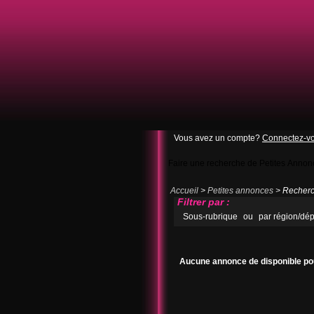
Vous avez un compte?
Connectez-v
Faire une recherche de Petites Annon
Accueil
>
Petites annonces
> Recherch
Filtrer par :
Sous-rubrique
ou
par région/dé
Aucune annonce de disponible pou