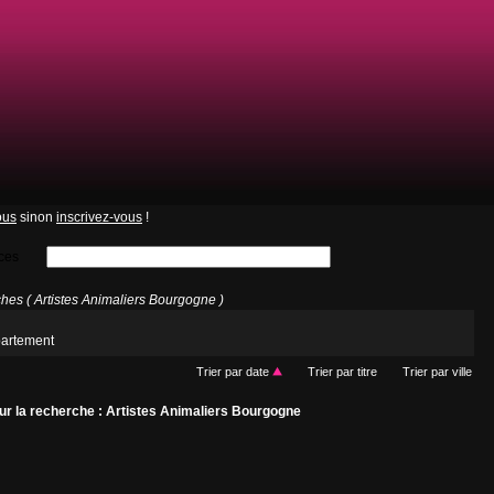
ous
sinon
inscrivez-vous
!
ces
es ( Artistes Animaliers Bourgogne )
partement
Trier par date
Trier par titre
Trier par ville
r la recherche : Artistes Animaliers Bourgogne