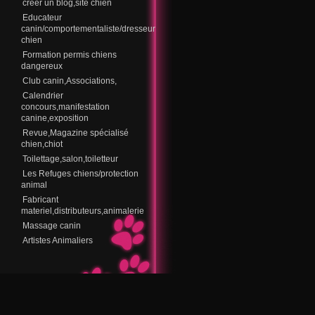
creer un blog,site chien
Educateur
canin/comportementaliste/dresseur
chien
Formation permis chiens
dangereux
Club canin,Associations,
Calendrier
concours,manifestation
canine,exposition
Revue,Magazine spécialisé
chien,chiot
Toilettage,salon,toiletteur
Les Refuges chiens/protection
animal
Fabricant
materiel,distributeurs,animalerie
Massage canin
Artistes Animaliers