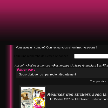
Vous avez un compte?
Connectez-vous
sinon
inscrivez-vous
!
Faire une recherche de Petites Annonces
Accueil
>
Petites annonces
> Recherches ( Artistes Animaliers Bas-Rhin
Filtrer par :
Sous-rubrique
ou
par région/département
Trier par date
Réalisez des stickers avec la
Le 15 Mars 2012 par
felixetvasco
- Rubrique :
Art