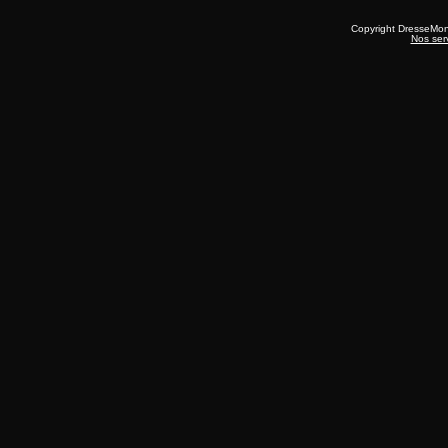
Copyright DresseMo
Nos ser