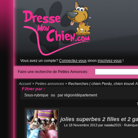
Vous avez un compte?
Connectez-vous
sinon
inscrivez-vous
!
Faire une recherche de Petites Annonces
Accueil
>
Petites annonces
> Recherches ( chien Perdu, chien trouvé A
Filtrer par :
Sous-rubrique
ou
par région/département
jolies superbes 2 filles et 2 
Le 18 Novembre 2013 par
natalia2015
- Rubrique