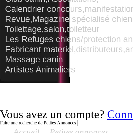
Calendrier concours,manifestatio
Revue,Magazine spécialisé chien,
Toilettage,salon,toiletteur
Les Refuges chiens/protection an
Fabricant materiel,distributeurs,a
Massage canin
Artistes Animaliers
Vous avez un compte?
Conn
Faire une recherche de Petites Annonces
Accueil
>
Petites annonces
> Rech