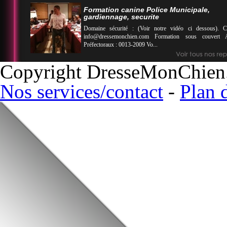
Formation canine Police Municipale,
gardiennage, securite
Domaine sécurité : (Voir notre vidéo ci dessous)
info@dressemonchien.com
Formation sous couvert A
Préfectoraux : 0013-2009 Vo...
Copyright DresseMonChien
Nos services/contact
-
Plan d