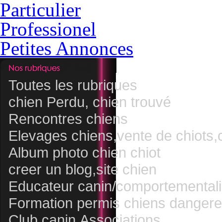
Particulier
Professionel
Petites Annonces
Toutes les rubriques
chien Perdu, chien trouvé
Rencontres chiens
Elevages chiens,vente de chiots,
Album photo chien chiot
creer un blog,site chien
Educateur canin/comportementali
Formation permis chiens danger
Club canin,Associations,