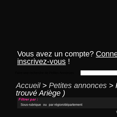
Vous avez un compte?
Conne
inscrivez-vous
!
Faire une recherche de Petites Annonces
Accueil
>
Petites annonces
> 
trouvé Ariège )
Filtrer par :
Sous-rubrique
ou
par région/département