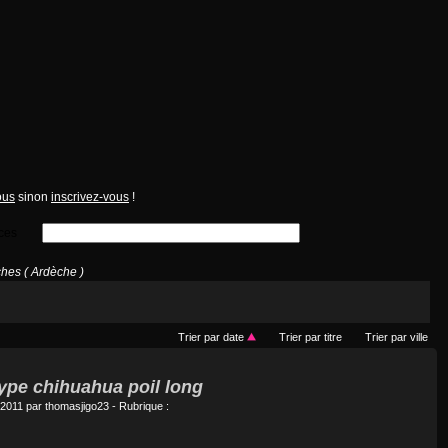
ous
sinon
inscrivez-vous
!
ces
hes ( Ardèche )
Trier par date
Trier par titre
Trier par ville
type chihuahua poil long
 2011 par
thomasjigo23
- Rubrique :