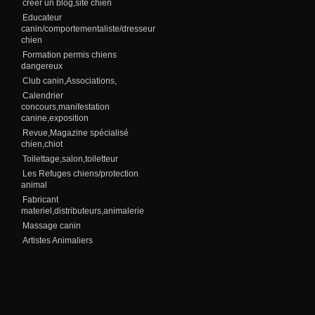
creer un blog,site chien
Educateur
canin/comportementaliste/dresseur
chien
Formation permis chiens
dangereux
Club canin,Associations,
Calendrier
concours,manifestation
canine,exposition
Revue,Magazine spécialisé
chien,chiot
Toilettage,salon,toiletteur
Les Refuges chiens/protection
animal
Fabricant
materiel,distributeurs,animalerie
Massage canin
Artistes Animaliers