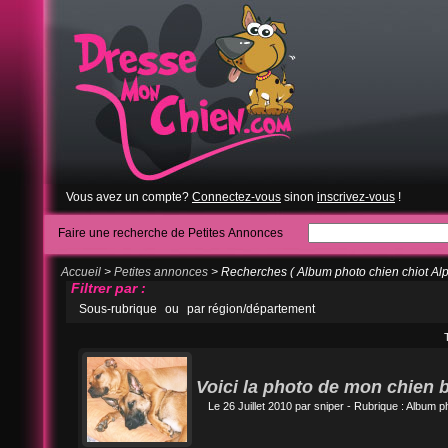
Vous avez un compte?
Connectez-vous
sinon
inscrivez-vous
!
Faire une recherche de Petites Annonces
Accueil
>
Petites annonces
> Recherches ( Album photo chien chiot Alp
Filtrer par :
Sous-rubrique
ou
par région/département
Voici la photo de mon chien 
Le 26 Juillet 2010 par
sniper
- Rubrique :
Album ph