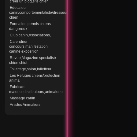
creer un blog,site chien
Educateur
canin/comportementaliste/dresseur
chien
Formation permis chiens
dangereux
Club canin,Associations,
Calendrier
concours,manifestation
canine,exposition
Revue,Magazine spécialisé
chien,chiot
Toilettage,salon,toiletteur
Les Refuges chiens/protection
animal
Fabricant
materiel,distributeurs,animalerie
Massage canin
Artistes Animaliers