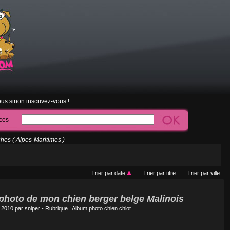
ous
sinon
inscrivez-vous
!
ces
es ( Alpes-Maritimes )
Trier par date
Trier par titre
Trier par ville
 photo de mon chien berger belge Malinois
t 2010 par
sniper
- Rubrique :
Album photo chien chiot