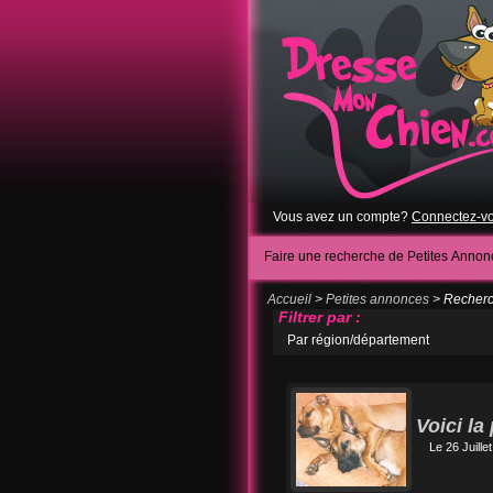
Vous avez un compte?
Connectez-v
Faire une recherche de Petites Annon
Accueil
>
Petites annonces
> Recherch
Filtrer par :
Par région/département
Voici la
Le 26 Juille