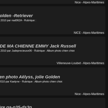
Nice - Alpes-Maritimes
olden -Retriever
t 2010 par
nad062A
- Rubrique :
NICE - Alpes-Maritimes
DE MA CHIENNE EMMY Jack Russell
t 2010 par
Jadeprecieuse06
- Rubrique :
Album photo chien chiot
Villeneuve-Loubet - Alpes-Maritimes
 en photo Aëlyss, jolie Golden
2010 par
Kaelyne
- Rubrique :
Album photo chien chiot
Nice - Alpes-Maritimes
ère ga-p35-ds3p