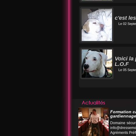
c'est l
Le 02 Sept
Voici l
L.O.F
Le 05 Sept
Formation c
gardiennage
Domaine sécuri
info@dressemo
Agréments Préfe