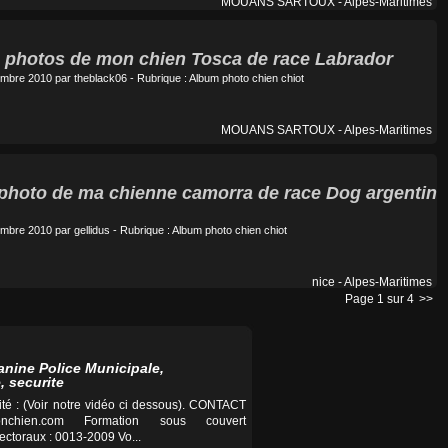
MOUANS SARTOUX - Alpes-Maritimes
es photos de mon chien Tosca de race Labrador
embre 2010 par
theblack06
- Rubrique :
Album photo chien chiot
MOUANS SARTOUX - Alpes-Maritimes
a photo de ma chienne camorra de race Dog argentin
embre 2010 par
gellidus
- Rubrique :
Album photo chien chiot
nice - Alpes-Maritimes
Page 1 sur 4
>>
anine Police Municipale,
, securite
té : (Voir notre vidéo ci dessous). CONTACT
nchien.com
Formation sous couvert
ctoraux : 0013-2009 Vo...