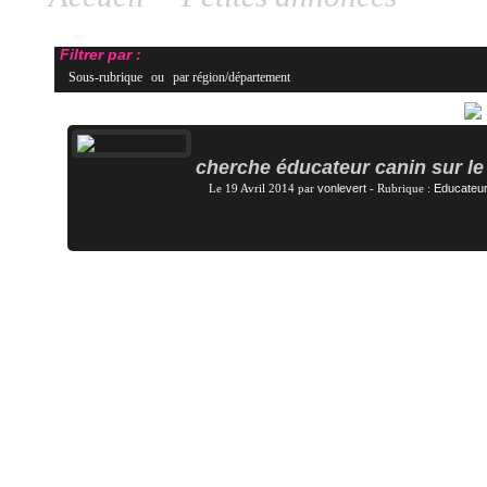
canin/comportementaliste/dresseu
Filtrer par :
Sous-rubrique
ou
par région/département
Trier par date
cherche éducateur canin sur le 
Le 19 Avril 2014 par
vonlevert
- Rubrique :
Educateur