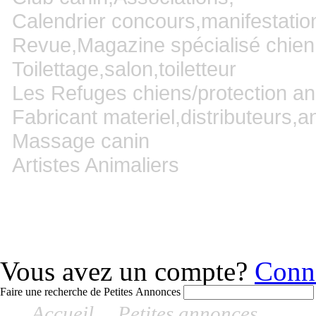
Calendrier concours,manifestatio
Revue,Magazine spécialisé chien,
Toilettage,salon,toiletteur
Les Refuges chiens/protection an
Fabricant materiel,distributeurs,a
Massage canin
Artistes Animaliers
Vous avez un compte?
Conn
Faire une recherche de Petites Annonces
Accueil
>
Petites annonces
> Rech