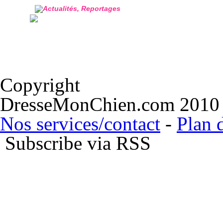
Formation ca
Police Munici
gardiennage,
securite
Domaine sécurit
notre vidéo ci 
CONTACT
info@dressemonchien.com
Formation sous couvert Agréments Préfectoraux : 
Vo...
Copyright
DresseMonChien.com 2010
Nos services/contact
-
Plan d
Subscribe via RSS