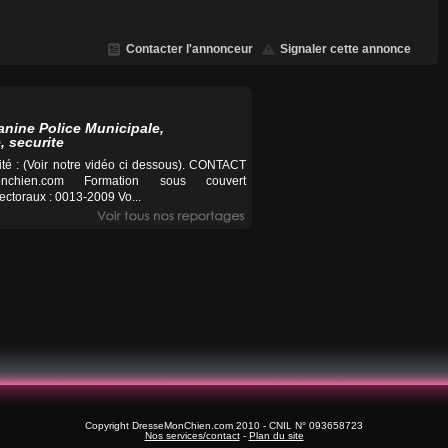
Contacter l'annonceur
Signaler cette annonce
anine Police Municipale,
, securite
té : (Voir notre vidéo ci dessous). CONTACT
nchien.com
Formation sous couvert
ctoraux : 0013-2009 Vo...
Copyright DresseMonChien.com 2010 - CNIL N° 093658723
Nos services/contact
-
Plan du site