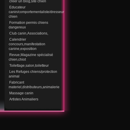
creer un blog,site chien
Educateur
canin/comportementaliste/dresseur
chien
Formation permis chiens
dangereux
Club canin,Associations,
Calendrier
concours,manifestation
canine,exposition
Revue,Magazine spécialisé
chien,chiot
Toilettage,salon,toiletteur
Les Refuges chiens/protection
animal
Fabricant
materiel,distributeurs,animalerie
Massage canin
Artistes Animaliers