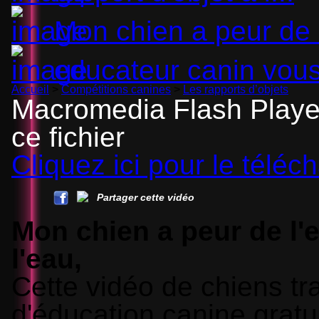
Mon chien a peur de .
educateur canin vous
Accueil
>
Compétitions canines
>
Les rapports d’objets
Macromedia Flash Player
ce fichier
Cliquez ici pour le téléch
Partager cette vidéo
Mon chien a peur de l'e
l'eau,
Cette vidéo de chiens t
d'éducation canine gratu