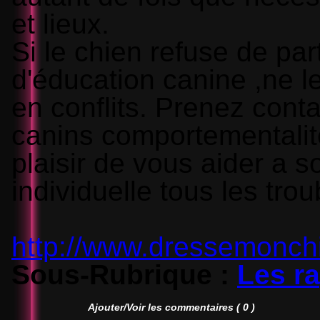
et lieux.
Si le chien refuse de par
d'éducation canine ,ne l
en conflits. Prenez cont
canins comportementalite
plaisir de vous aider a s
individuelle tous les tr
http://www.dressemonch
Sous-Rubrique :
Les ra
Ajouter/Voir les commentaires ( 0 )