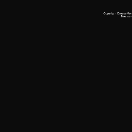
Copyright DresseMo
Nos ser