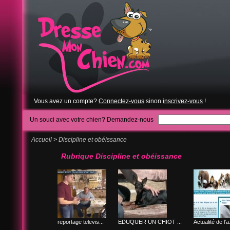
Vous avez un compte?
Connectez-vous
sinon
inscrivez-vous
!
Un souci avec votre chien? Demandez-nous
Accueil
>
Discipline et obéissance
Rubrique Discipline et obéissance
reportage televis...
EDUQUER UN CHIOT ...
Actualité de l'a.