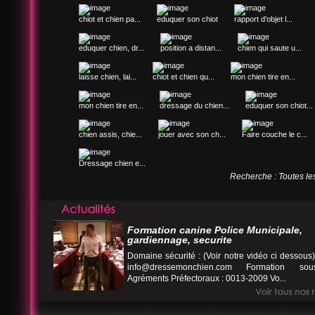
chiot et chien pa...
eduquer son chiot
rapport d'objet l...
eduquer chien, dr...
position a distan...
chien qui saute u...
laisse chien, lai...
chiot et chien qu...
mon chien tire en...
mon chien tire en...
dressage du chien...
eduquer son chiot...
chien assis, chie...
jouer avec son ch...
Faire couche le c...
Dressage chien e...
Recherche : Toutes le
Formation canine Police Municipale,
gardiennage, securite
Domaine sécurité : (Voir notre vidéo ci desso
info@dressemonchien.com
Formation sous
Agréments Préfectoraux : 0013-2009 Vo...