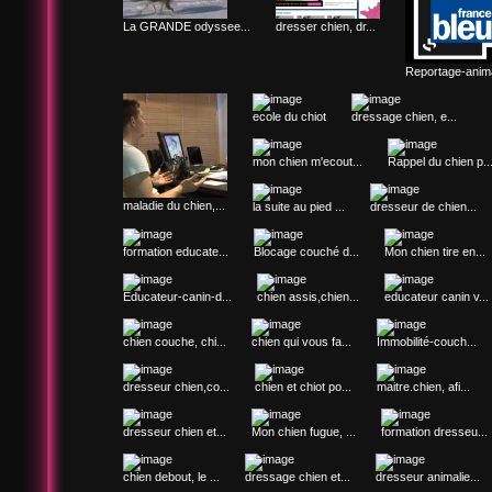
La GRANDE odyssee...
dresser chien, dr...
Reportage-anima
ecole du chiot
dressage chien, e...
mon chien m'ecout...
Rappel du chien p..
maladie du chien,...
la suite au pied ...
dresseur de chien...
formation educate...
Blocage couché d...
Mon chien tire en...
Educateur-canin-d...
chien assis,chien...
educateur canin v...
chien couche, chi...
chien qui vous fa...
Immobilité-couch...
dresseur chien,co...
chien et chiot po...
maitre.chien, afi...
dresseur chien et...
Mon chien fugue, ...
formation dresseu...
chien debout, le ...
dressage chien et...
dresseur animalie...